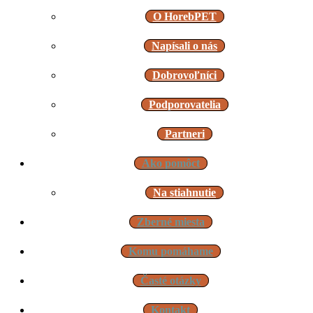
O HorebPET
Napísali o nás
Dobrovoľníci
Podporovatelia
Partneri
Ako pomôct
Na stiahnutie
Zberné miesta
Komu pomáhame
Časté otázky
Kontakt