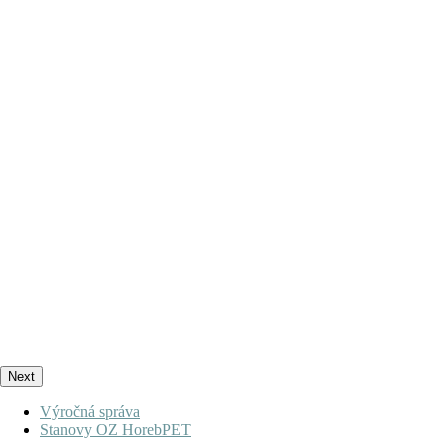
Next
Výročná správa
Stanovy OZ HorebPET