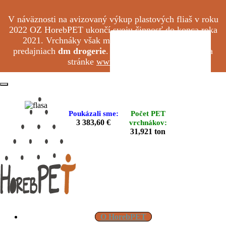
Skip
to
V náväznosti na avizovaný výkup plastových fliaš v roku
main
2022 OZ HorebPET ukončí svoju činnosť do konca roka
content
2021. Vrchnáky však môžete ďalej odovzdávať v
predajniach
dm drogerie
. Viac info nájdete priamo na
stránke
www.mojadm.sk
Toggle
navigation
Poukázali sme:
Počet PET
3 383,60 €
vrchnákov:
31,921 ton
O HorebPET