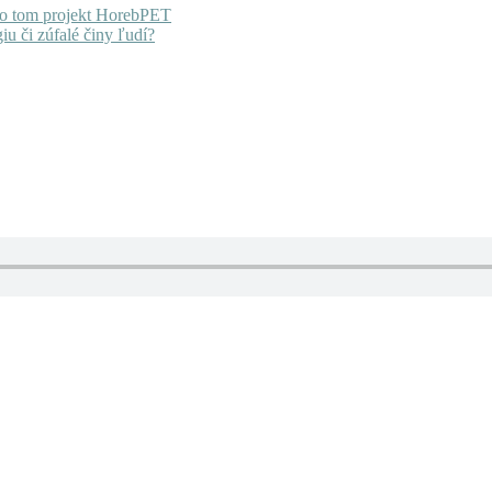
ťa o tom projekt HorebPET
u či zúfalé činy ľudí?