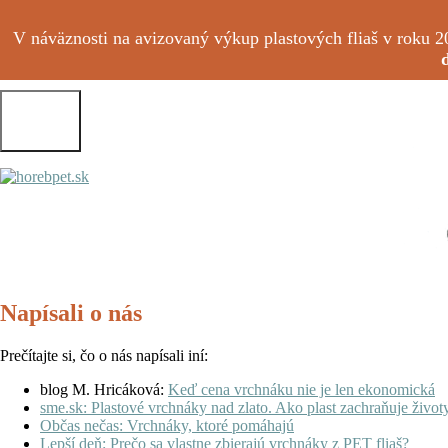
Skip
to
V náväznosti na avizovaný výkup plastových fliaš v roku
main
content
Toggle
navigation
Napísali o nás
Prečítajte si, čo o nás napísali iní:
blog M. Hricáková:
Keď cena vrchnáku nie je len ekonomická
sme.sk: Plastové vrchnáky nad zlato. Ako plast zachraňuje život
Občas nečas: Vrchnáky, ktoré pomáhajú
Lepší deň: Prečo sa vlastne zbierajú vrchnáky z PET fliaš?