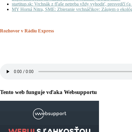
startitup.sk: Vrchnák z fľaše netreba vždy vyhodiť, presvedčí 
MY Horná Nitra, SME: Zbieranie vrchnáčikov: Záujem o ekológi
Rozhovor v Rádiu Express
Tento web funguje vďaka Websupportu