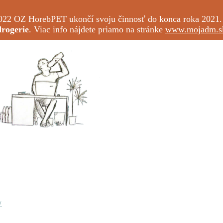
 2022 OZ HorebPET ukončí svoju činnosť do konca roka 2021
drogerie
. Viac info nájdete priamo na stránke
www.mojadm.s
y