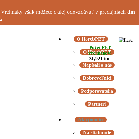
. Vrchnáky však môžete ďalej odovzdávať v predajniach
dm
k
O HorebPET
Počet PET
O HorebPET
vrchnákov:
31,921 ton
Napísali o nás
Dobrovoľníci
Podporovatelia
Partneri
Ako pomôct
Na stiahnutie